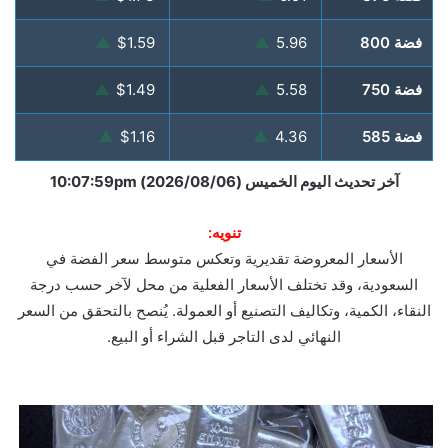
فضة 800
5.96
▲
$1.59
▲
فضة 750
5.58
▲
$1.49
▲
فضة 585
4.36
▲
$1.16
▲
آخر تحديث اليوم الخميس (2026/08/06) 10:07:59pm
تنويه:
الأسعار المعروضة تقديرية وتعكس متوسط سعر الفضة في
السعودية، وقد تختلف الأسعار الفعلية من محل لآخر حسب درجة
النقاء، الكمية، وتكاليف التصنيع أو العمولة. يُنصح بالتحقق من السعر
النهائي لدى التاجر قبل الشراء أو البيع.