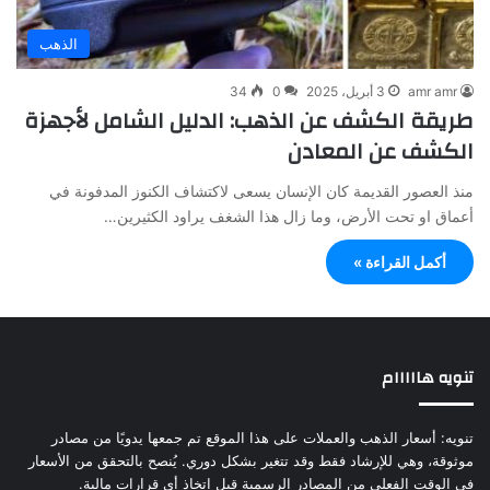
الذهب
amr amr
3 أبريل، 2025
0
34
طريقة الكشف عن الذهب: الدليل الشامل لأجهزة
الكشف عن المعادن
منذ العصور القديمة كان الإنسان يسعى لاكتشاف الكنوز المدفونة في
أعماق او تحت الأرض، وما زال هذا الشغف يراود الكثيرين…
أكمل القراءة »
تنويه هااااام
تنويه: أسعار الذهب والعملات على هذا الموقع تم جمعها يدويًا من مصادر
موثوقة، وهي للإرشاد فقط وقد تتغير بشكل دوري. يُنصح بالتحقق من الأسعار
في الوقت الفعلي من المصادر الرسمية قبل اتخاذ أي قرارات مالية.