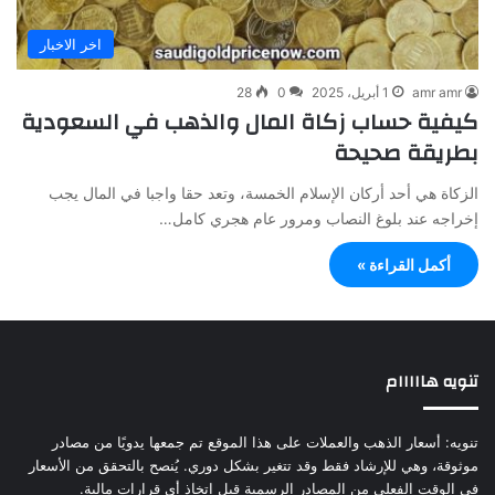
اخر الاخبار
amr amr
1 أبريل، 2025
0
28
كيفية حساب زكاة المال والذهب في السعودية
بطريقة صحيحة
الزكاة هي أحد أركان الإسلام الخمسة، وتعد حقا واجبا في المال يجب
إخراجه عند بلوغ النصاب ومرور عام هجري كامل…
أكمل القراءة »
تنويه هااااام
تنويه: أسعار الذهب والعملات على هذا الموقع تم جمعها يدويًا من مصادر
موثوقة، وهي للإرشاد فقط وقد تتغير بشكل دوري. يُنصح بالتحقق من الأسعار
في الوقت الفعلي من المصادر الرسمية قبل اتخاذ أي قرارات مالية.