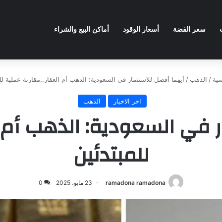
سعر الفضة
أسعار الوقود
أماكن البيع والشراء
سية
/
الذهب
/
أيهما أفضل للاستثمار في السعودية: الذهب أم العقار..مقارنة عملية لل
اخر الاخبار
الذهب
 في السعودية: الذهب أم ا
للمبتدئين
ramadona ramadona
23 مايو، 2025
0