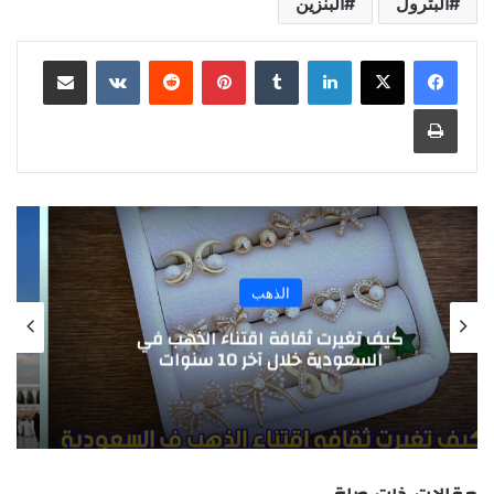
البترول
البنزين
لينكدإن
بينتيريست
مشاركة عبر البريد
طباعة
الذهب
كيف تتأثر أسعار الذهب في السعودية
بمواسم الحج والعمرة